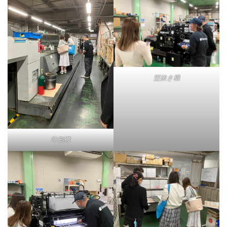
型抜き機
印刷機