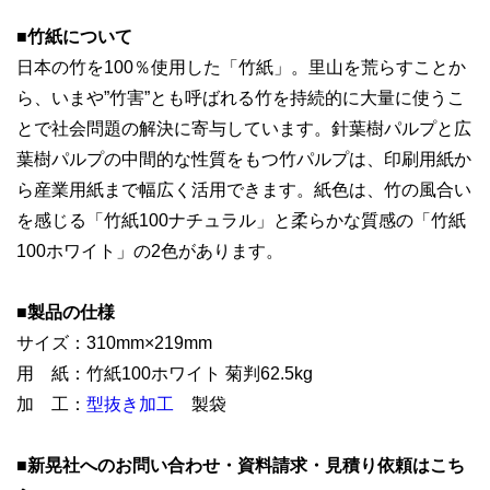
■
竹紙について
日本の竹を100％使用した「竹紙」。里山を荒らすことか
ら、いまや”竹害”とも呼ばれる竹を持続的に大量に使うこ
とで社会問題の解決に寄与しています。針葉樹パルプと広
葉樹パルプの中間的な性質をもつ竹パルプは、印刷用紙か
ら産業用紙まで幅広く活用できます。紙色は、竹の風合い
を感じる「竹紙100ナチュラル」と柔らかな質感の「竹紙
100ホワイト」の2色があります。
■製品の仕様
サイズ：310mm×219mm
用 紙：竹紙100ホワイト 菊判62.5kg
加 工：
型抜き加工
製袋
■新晃社へのお問い合わせ・資料請求・見積り依頼はこち